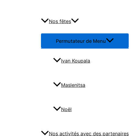
Nos fêtes
Permutateur de Menu
Ivan Koupala
Maslenitsa
Noël
Nos activités avec des partenaires